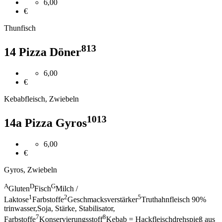
6,00
€
Thunfisch
8
13
14 Pizza Döner
6,00
€
Kebabfleisch, Zwiebeln
10
13
14a Pizza Gyros
6,00
€
Gyros, Zwiebeln
A
D
G
Gluten
Fisch
Milch /
1
2
5
Laktose
Farbstoffe
Geschmacksverstärker
Truthahnfleisch 90%
trinwasser,Soja, Stärke, Stabilisator,
7
8
Farbstoffe
Konservierungsstoff
Kebab = Hackfleischdrehspieß aus