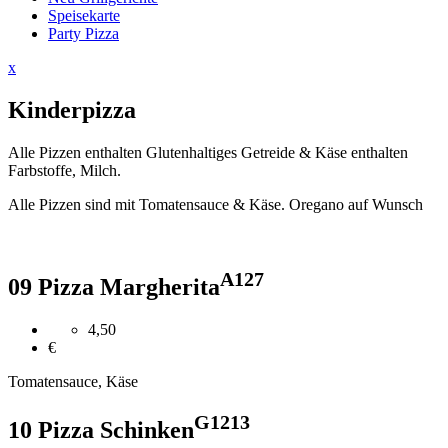
Speisekarte
Party Pizza
Close
x
Menu
Kinderpizza
Alle Pizzen enthalten Glutenhaltiges Getreide & Käse enthalten
Farbstoffe, Milch.
Alle Pizzen sind mit Tomatensauce & Käse. Oregano auf Wunsch
A
1
2
7
09 Pizza Margherita
4,50
€
Tomatensauce, Käse
G
1
2
13
10 Pizza Schinken