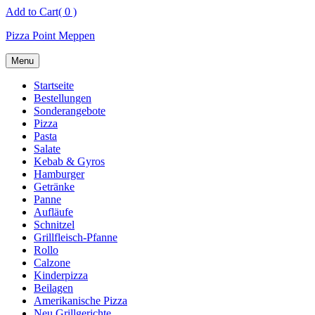
Skip
Add to Cart
( 0 )
to
Pizza Point Meppen
content
Menu
Startseite
Bestellungen
Sonderangebote
Pizza
Pasta
Salate
Kebab & Gyros
Hamburger
Getränke
Panne
Aufläufe
Schnitzel
Grillfleisch-Pfanne
Rollo
Calzone
Kinderpizza
Beilagen
Amerikanische Pizza
Neu Grillgerichte