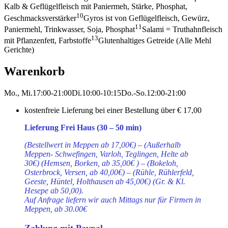
Kalb & Geflügelfleisch mit Paniermeh, Stärke, Phosphat,
10
Geschmacksverstärker
Gyros ist von Geflügelfleisch, Gewürz,
11
Paniermehl, Trinkwasser, Soja, Phosphat
Salami = Truthahnfleisch
13
mit Pflanzenfett, Farbstoffe
Glutenhaltiges Getreide (Alle Mehl
Gerichte)
Warenkorb
Mo., Mi.
17:00-21:00
Di.
10:00-10:15
Do.-So.
12:00-21:00
kostenfreie Lieferung bei einer Bestellung über
€ 17,00
Lieferung Frei Haus (30 – 50 min)
(Bestellwert in Meppen ab 17,00€) – (Außerhalb
Meppen- Schwefingen, Varloh, Teglingen, Helte ab
30€) (Hemsen, Borken, ab 35,00€ ) – (Bokeloh,
Osterbrock, Versen, ab 40,00€) – (Rühle, Rühlerfeld,
Geeste, Hüntel, Holthausen ab 45,00€) (Gr. & Kl.
Hesepe ab 50,00).
Auf Anfrage liefern wir auch Mittags nur für Firmen in
Meppen, ab 30.00€