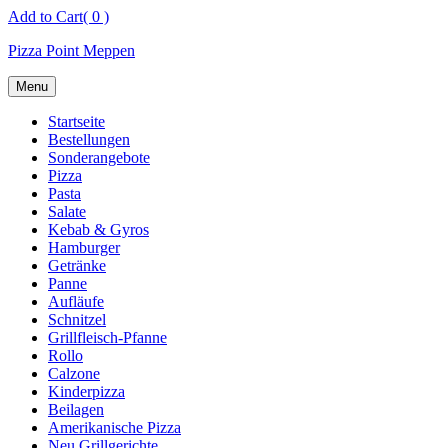
Skip
Add to Cart
( 0 )
to
Pizza Point Meppen
content
Menu
Startseite
Bestellungen
Sonderangebote
Pizza
Pasta
Salate
Kebab & Gyros
Hamburger
Getränke
Panne
Aufläufe
Schnitzel
Grillfleisch-Pfanne
Rollo
Calzone
Kinderpizza
Beilagen
Amerikanische Pizza
Neu Grillgerichte