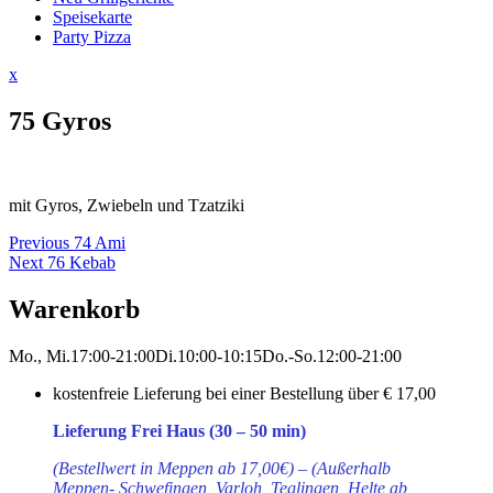
Speisekarte
Party Pizza
Close
x
Menu
75 Gyros
mit Gyros, Zwiebeln und Tzatziki
Beitragsnavigation
Previous
Previous
74 Ami
Next
post:
Next
76 Kebab
post:
Warenkorb
Mo., Mi.
17:00-21:00
Di.
10:00-10:15
Do.-So.
12:00-21:00
kostenfreie Lieferung bei einer Bestellung über
€ 17,00
Lieferung Frei Haus (30 – 50 min)
(Bestellwert in Meppen ab 17,00€) – (Außerhalb
Meppen- Schwefingen, Varloh, Teglingen, Helte ab