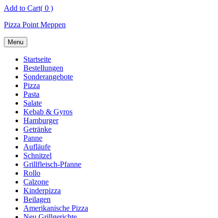
Skip
Add to Cart
( 0 )
to
Pizza Point Meppen
content
Menu
Startseite
Bestellungen
Sonderangebote
Pizza
Pasta
Salate
Kebab & Gyros
Hamburger
Getränke
Panne
Aufläufe
Schnitzel
Grillfleisch-Pfanne
Rollo
Calzone
Kinderpizza
Beilagen
Amerikanische Pizza
Neu Grillgerichte