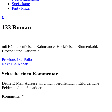
Speisekarte
Party Pizza
Close
x
Menu
133 Roman
mit Hähnchenfleisch, Rahmsauce, Hackfleisch, Blumenkohl,
Broccoli und Kartoffeln
Beitragsnavigation
Previous
Previous
132 Pollo
Next
post:
Next
134 Kebab
post:
Schreibe einen Kommentar
Deine E-Mail-Adresse wird nicht veröffentlicht.
Erforderliche
Felder sind mit
*
markiert
Kommentar
*