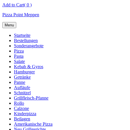
Skip
Add to Cart
( 0 )
to
Pizza Point Meppen
content
Menu
Startseite
Bestellungen
Sonderangebote
Pizza
Pasta
Salate
Kebab & Gyros
Hamburger
Getränke
Panne
Aufläufe
Schnitzel
Grillfleisch-Pfanne
Rollo
Calzone
Kinderpizza
Beilagen
Amerikanische Pizza
Neu Grillgerichte