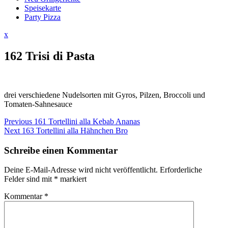
Speisekarte
Party Pizza
Close
x
Menu
162 Trisi di Pasta
drei verschiedene Nudelsorten mit Gyros, Pilzen, Broccoli und
Tomaten-Sahnesauce
Beitragsnavigation
Previous
Previous
161 Tortellini alla Kebab Ananas
Next
post:
Next
163 Tortellini alla Hähnchen Bro
post:
Schreibe einen Kommentar
Deine E-Mail-Adresse wird nicht veröffentlicht.
Erforderliche
Felder sind mit
*
markiert
Kommentar
*