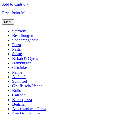
Skip
Add to Cart
( 0 )
to
Pizza Point Meppen
content
Menu
Startseite
Bestellungen
Sonderangebote
Pizza
Pasta
Salate
Kebab & Gyros
Hamburger
Getränke
Panne
Aufläufe
Schnitzel
Grillfleisch-Pfanne
Rollo
Calzone
Kinderpizza
Beilagen
Amerikanische Pizza
Neu Grillgerichte