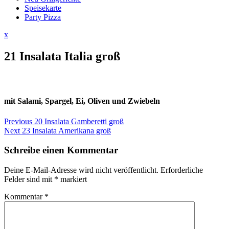
Speisekarte
Party Pizza
Close
x
Menu
21 Insalata Italia groß
mit Salami, Spargel, Ei, Oliven und Zwiebeln
Beitragsnavigation
Previous
Previous
20 Insalata Gamberetti groß
Next
post:
Next
23 Insalata Amerikana groß
post:
Schreibe einen Kommentar
Deine E-Mail-Adresse wird nicht veröffentlicht.
Erforderliche
Felder sind mit
*
markiert
Kommentar
*