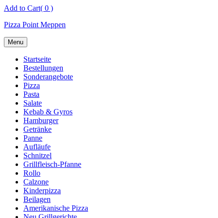
Skip
Add to Cart
( 0 )
to
Pizza Point Meppen
content
Menu
Startseite
Bestellungen
Sonderangebote
Pizza
Pasta
Salate
Kebab & Gyros
Hamburger
Getränke
Panne
Aufläufe
Schnitzel
Grillfleisch-Pfanne
Rollo
Calzone
Kinderpizza
Beilagen
Amerikanische Pizza
Neu Grillgerichte