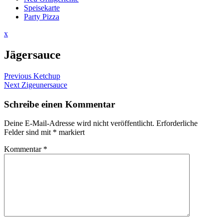
Speisekarte
Party Pizza
Close
x
Menu
Jägersauce
Beitragsnavigation
Previous
Previous
Ketchup
Next
post:
Next
Zigeunersauce
post:
Schreibe einen Kommentar
Deine E-Mail-Adresse wird nicht veröffentlicht.
Erforderliche
Felder sind mit
*
markiert
Kommentar
*