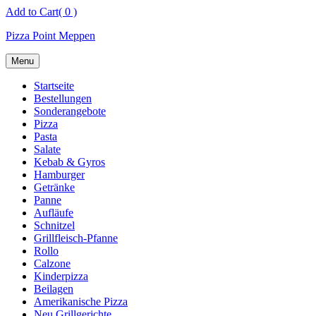
Skip
Add to Cart
( 0 )
to
Pizza Point Meppen
content
Menu
Startseite
Bestellungen
Sonderangebote
Pizza
Pasta
Salate
Kebab & Gyros
Hamburger
Getränke
Panne
Aufläufe
Schnitzel
Grillfleisch-Pfanne
Rollo
Calzone
Kinderpizza
Beilagen
Amerikanische Pizza
Neu Grillgerichte