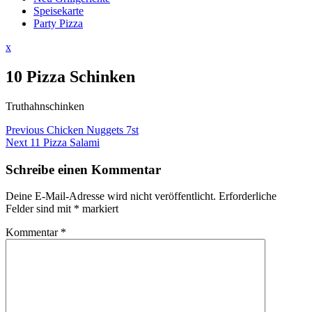
Speisekarte
Party Pizza
Close
x
Menu
10 Pizza Schinken
Truthahnschinken
Beitragsnavigation
Previous
Previous
Chicken Nuggets 7st
Next
post:
Next
11 Pizza Salami
post:
Schreibe einen Kommentar
Deine E-Mail-Adresse wird nicht veröffentlicht.
Erforderliche
Felder sind mit
*
markiert
Kommentar
*