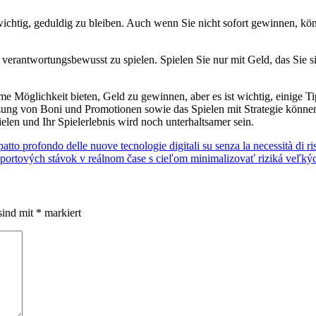
 wichtig, geduldig zu bleiben. Auch wenn Sie nicht sofort gewinnen, kön
verantwortungsbewusst zu spielen. Spielen Sie nur mit Geld, das Sie sic
me Möglichkeit bieten, Geld zu gewinnen, aber es ist wichtig, einige Ti
tzung von Boni und Promotionen sowie das Spielen mit Strategie könne
len und Ihr Spielerlebnis wird noch unterhaltsamer sein.
tto profondo delle nuove tecnologie digitali su senza la necessità di risc
 športových stávok v reálnom čase s cieľom minimalizovať riziká veľkýc
sind mit
*
markiert