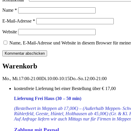
Name
*
E-Mail-Adresse
*
Website
Name, E-Mail-Adresse und Website in diesem Browser für meine
Warenkorb
Mo., Mi.
17:00-21:00
Di.
10:00-10:15
Do.-So.
12:00-21:00
kostenfreie Lieferung bei einer Bestellung über
€ 17,00
Lieferung Frei Haus (30 – 50 min)
(Bestellwert in Meppen ab 17,00€) – (Außerhalb Meppen- Schwe
Rühlerfeld, Geeste, Hüntel, Holthausen ab 45,00€) (Gr. & Kl. 
Auf Anfrage liefern wir auch Mittags nur für Firmen in Meppe
Zahlung mit Paypal