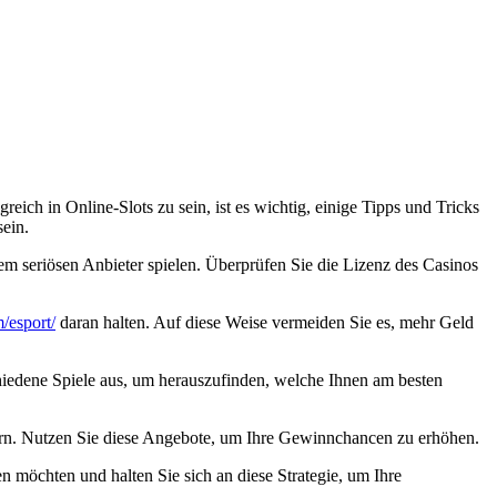
eich in Online-Slots zu sein, ist es wichtig, einige Tipps und Tricks
sein.
nem seriösen Anbieter spielen. Überprüfen Sie die Lizenz des Casinos
/esport/
daran halten. Auf diese Weise vermeiden Sie es, mehr Geld
chiedene Spiele aus, um herauszufinden, welche Ihnen am besten
sern. Nutzen Sie diese Angebote, um Ihre Gewinnchancen zu erhöhen.
zen möchten und halten Sie sich an diese Strategie, um Ihre