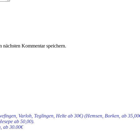
n nächsten Kommentar speichern.
fingen, Varloh, Teglingen, Helte ab 30€) (Hemsen, Borken, ab 35,00€ 
Hesepe ab 50,00).
n, ab 30.00€