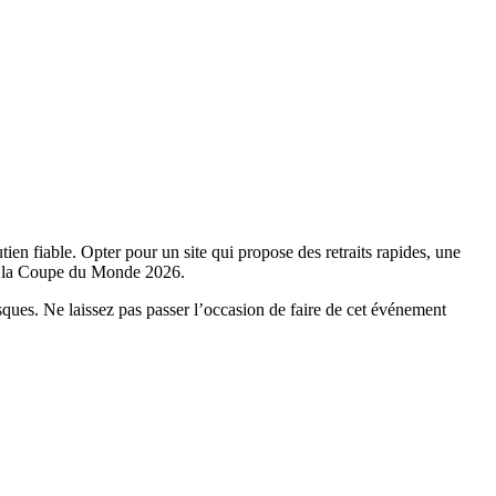
utien fiable. Opter pour un site qui propose des retraits rapides, une
nt la Coupe du Monde 2026.
ques. Ne laissez pas passer l’occasion de faire de cet événement