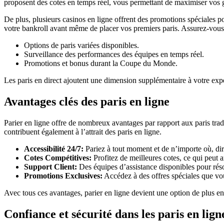
proposent des cotes en temps réel, vous permettant de maximiser vos 
De plus, plusieurs casinos en ligne offrent des promotions spéciales
votre bankroll avant même de placer vos premiers paris. Assurez-vous d
Options de paris variées disponibles.
Surveillance des performances des équipes en temps réel.
Promotions et bonus durant la Coupe du Monde.
Les paris en direct ajoutent une dimension supplémentaire à votre expé
Avantages clés des paris en ligne
Parier en ligne offre de nombreux avantages par rapport aux paris trad
contribuent également à l’attrait des paris en ligne.
Accessibilité 24/7:
Pariez à tout moment et de n’importe où, di
Cotes Compétitives:
Profitez de meilleures cotes, ce qui peut 
Support Client:
Des équipes d’assistance disponibles pour rés
Promotions Exclusives:
Accédez à des offres spéciales que vou
Avec tous ces avantages, parier en ligne devient une option de plus en
Confiance et sécurité dans les paris en lign