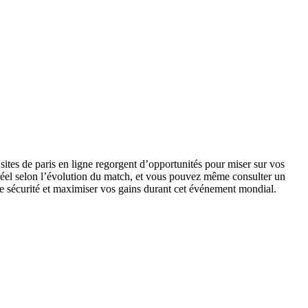
 sites de paris en ligne regorgent d’opportunités pour miser sur vos
ps réel selon l’évolution du match, et vous pouvez même consulter un
oute sécurité et maximiser vos gains durant cet événement mondial.