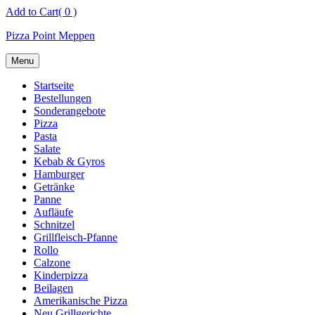
Skip
Add to Cart
( 0 )
to
Pizza Point Meppen
content
Menu
Startseite
Bestellungen
Sonderangebote
Pizza
Pasta
Salate
Kebab & Gyros
Hamburger
Getränke
Panne
Aufläufe
Schnitzel
Grillfleisch-Pfanne
Rollo
Calzone
Kinderpizza
Beilagen
Amerikanische Pizza
Neu Grillgerichte