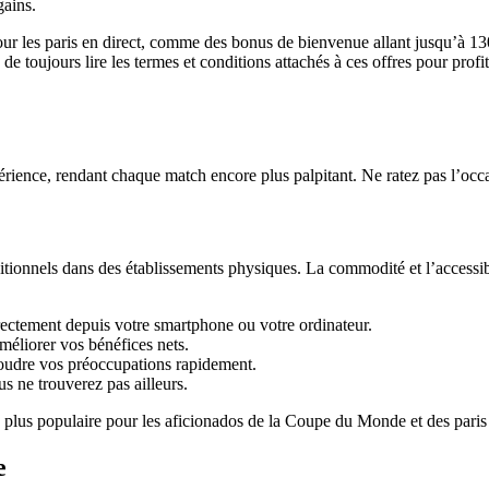
gains.
 pour les paris en direct, comme des bonus de bienvenue allant jusqu’à
e toujours lire les termes et conditions attachés à ces offres pour pro
rience, rendant chaque match encore plus palpitant. Ne ratez pas l’occa
itionnels dans des établissements physiques. La commodité et l’accessibi
rectement depuis votre smartphone ou votre ordinateur.
améliorer vos bénéfices nets.
oudre vos préoccupations rapidement.
s ne trouverez pas ailleurs.
 plus populaire pour les aficionados de la Coupe du Monde et des paris 
e