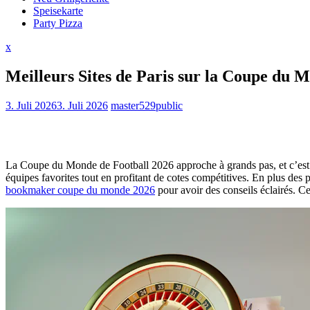
Speisekarte
Party Pizza
Close
x
Menu
Meilleurs Sites de Paris sur la Coupe du M
3. Juli 2026
3. Juli 2026
master529
public
La Coupe du Monde de Football 2026 approche à grands pas, et c’est 
équipes favorites tout en profitant de cotes compétitives. En plus des 
bookmaker coupe du monde 2026
pour avoir des conseils éclairés. Ce