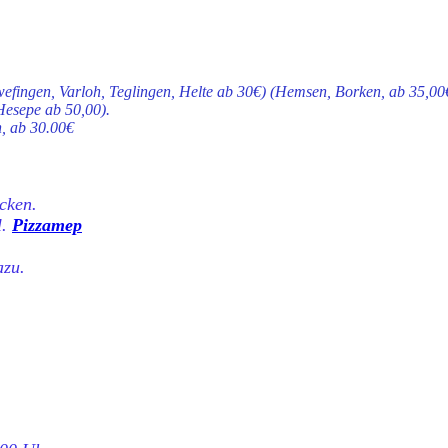
fingen, Varloh, Teglingen, Helte ab 30€) (Hemsen, Borken, ab 35,00€ 
Hesepe ab 50,00).
n, ab 30.00€
cken.
l.
Pizzamep
azu.