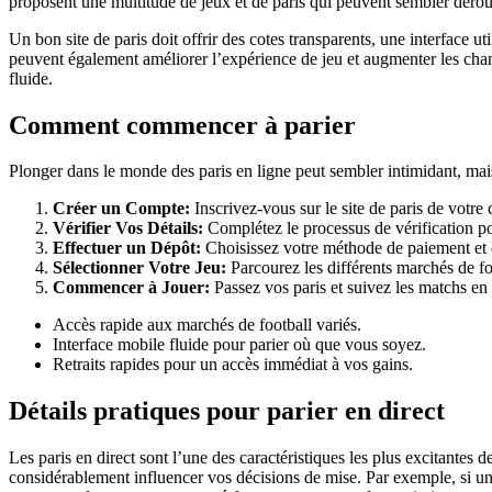
proposent une multitude de jeux et de paris qui peuvent sembler dérouta
Un bon site de paris doit offrir des cotes transparents, une interface 
peuvent également améliorer l’expérience de jeu et augmenter les ch
fluide.
Comment commencer à parier
Plonger dans le monde des paris en ligne peut sembler intimidant, mais
Créer un Compte:
Inscrivez-vous sur le site de paris de votre
Vérifier Vos Détails:
Complétez le processus de vérification pou
Effectuer un Dépôt:
Choisissez votre méthode de paiement et 
Sélectionner Votre Jeu:
Parcourez les différents marchés de foo
Commencer à Jouer:
Passez vos paris et suivez les matchs en
Accès rapide aux marchés de football variés.
Interface mobile fluide pour parier où que vous soyez.
Retraits rapides pour un accès immédiat à vos gains.
Détails pratiques pour parier en direct
Les paris en direct sont l’une des caractéristiques les plus excitante
considérablement influencer vos décisions de mise. Par exemple, si un