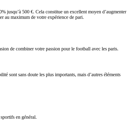
 130% jusqu’à 500 €. Cela constitue un excellent moyen d’augmenter
fiter au maximum de votre expérience de pari.
sion de combiner votre passion pour le football avec les paris.
lité sont sans doute les plus importants, mais d’autres éléments
sportifs en général.