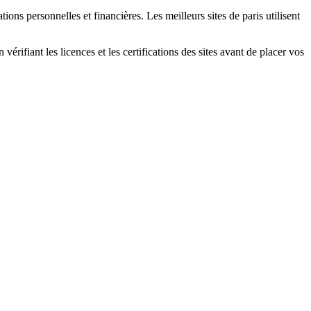
ations personnelles et financières. Les meilleurs sites de paris utilisent
érifiant les licences et les certifications des sites avant de placer vos