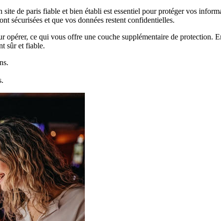
n site de paris fiable et bien établi est essentiel pour protéger vos inform
ont sécurisées et que vos données restent confidentielles.
r opérer, ce qui vous offre une couche supplémentaire de protection. En v
 sûr et fiable.
ns.
s.