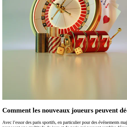
Comment les nouveaux joueurs peuvent déch
Avec l’essor des paris sportifs, en particulier pour des événements maj