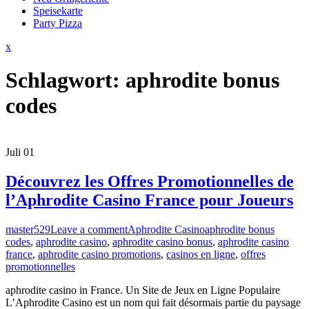
Speisekarte
Party Pizza
Close
x
Menu
Schlagwort:
aphrodite bonus
codes
Juli
01
Découvrez les Offres Promotionnelles de
l’Aphrodite Casino France pour Joueurs
master529
Leave a comment
Aphrodite Casino
aphrodite bonus
codes
,
aphrodite casino
,
aphrodite casino bonus
,
aphrodite casino
france
,
aphrodite casino promotions
,
casinos en ligne
,
offres
promotionnelles
aphrodite casino in France. Un Site de Jeux en Ligne Populaire
L’Aphrodite Casino est un nom qui fait désormais partie du paysage