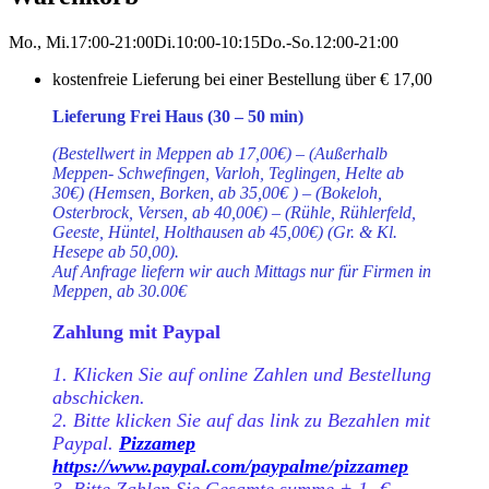
Mo., Mi.
17:00-21:00
Di.
10:00-10:15
Do.-So.
12:00-21:00
kostenfreie Lieferung bei einer Bestellung über
€ 17,00
Lieferung Frei Haus (30 – 50 min)
(Bestellwert in Meppen ab 17,00€) – (Außerhalb
Meppen- Schwefingen, Varloh, Teglingen, Helte ab
30€) (Hemsen, Borken, ab 35,00€ ) – (Bokeloh,
Osterbrock, Versen, ab 40,00€) – (Rühle, Rühlerfeld,
Geeste, Hüntel, Holthausen ab 45,00€) (Gr. & Kl.
Hesepe ab 50,00).
Auf Anfrage liefern wir auch Mittags nur für Firmen in
Meppen, ab 30.00€
Zahlung mit Paypal
1. Klicken Sie auf online Zahlen und Bestellung
abschicken.
2. Bitte klicken Sie auf das link zu Bezahlen mit
Paypal.
Pizzamep
https://www.paypal.com/paypalme/pizzamep
3. Bitte Zahlen Sie Gesamte summe + 1,-€