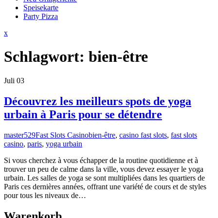
Speisekarte
Party Pizza
Close
x
Menu
Schlagwort:
bien-être
Juli
03
Découvrez les meilleurs spots de yoga
urbain à Paris pour se détendre
master529
Fast Slots Casino
bien-être
,
casino fast slots
,
fast slots
casino
,
paris
,
yoga urbain
Si vous cherchez à vous échapper de la routine quotidienne et à
trouver un peu de calme dans la ville, vous devez essayer le yoga
urbain. Les salles de yoga se sont multipliées dans les quartiers de
Paris ces dernières années, offrant une variété de cours et de styles
pour tous les niveaux de…
Warenkorb