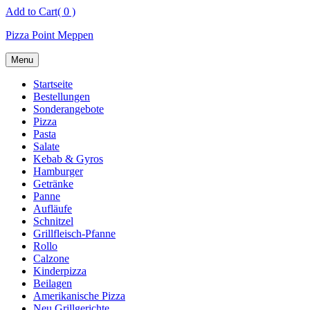
Skip
Add to Cart
( 0 )
to
Pizza Point Meppen
content
Menu
Startseite
Bestellungen
Sonderangebote
Pizza
Pasta
Salate
Kebab & Gyros
Hamburger
Getränke
Panne
Aufläufe
Schnitzel
Grillfleisch-Pfanne
Rollo
Calzone
Kinderpizza
Beilagen
Amerikanische Pizza
Neu Grillgerichte