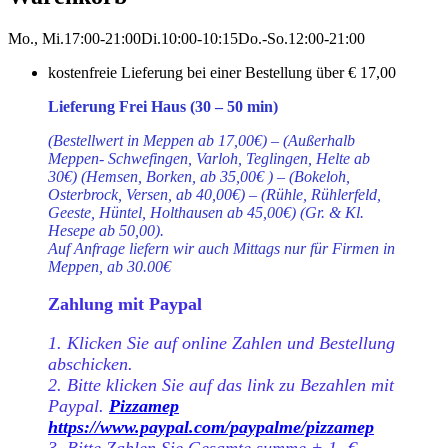
Mo., Mi.
17:00-21:00
Di.
10:00-10:15
Do.-So.
12:00-21:00
kostenfreie Lieferung bei einer Bestellung über
€ 17,00
Lieferung Frei Haus (30 – 50 min)
(Bestellwert in Meppen ab 17,00€) – (Außerhalb
Meppen- Schwefingen, Varloh, Teglingen, Helte ab
30€) (Hemsen, Borken, ab 35,00€ ) – (Bokeloh,
Osterbrock, Versen, ab 40,00€) – (Rühle, Rühlerfeld,
Geeste, Hüntel, Holthausen ab 45,00€) (Gr. & Kl.
Hesepe ab 50,00).
Auf Anfrage liefern wir auch Mittags nur für Firmen in
Meppen, ab 30.00€
Zahlung mit Paypal
1. Klicken Sie auf online Zahlen und Bestellung
abschicken.
2. Bitte klicken Sie auf das link zu Bezahlen mit
Paypal.
Pizzamep
https://www.paypal.com/paypalme/pizzamep
3. Bitte Zahlen Sie Gesamte summe + 1,-€