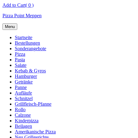
Skip
Add to Cart
( 0 )
to
Pizza Point Meppen
content
Menu
Startseite
Bestellungen
Sonderangebote
Pizza
Pasta
Salate
Kebab & Gyros
Hamburger
Getränke
Panne
Aufläufe
Schnitzel
Grillfleisch-Pfanne
Rollo
Calzone
Kinderpizza
Beilagen
Amerikanische Pizza
Neu Grillgerichte