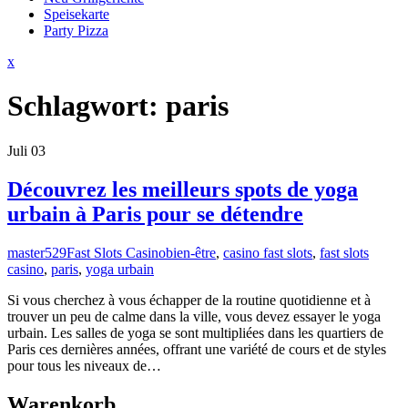
Speisekarte
Party Pizza
Close
x
Menu
Schlagwort:
paris
Juli
03
Découvrez les meilleurs spots de yoga
urbain à Paris pour se détendre
master529
Fast Slots Casino
bien-être
,
casino fast slots
,
fast slots
casino
,
paris
,
yoga urbain
Si vous cherchez à vous échapper de la routine quotidienne et à
trouver un peu de calme dans la ville, vous devez essayer le yoga
urbain. Les salles de yoga se sont multipliées dans les quartiers de
Paris ces dernières années, offrant une variété de cours et de styles
pour tous les niveaux de…
Warenkorb