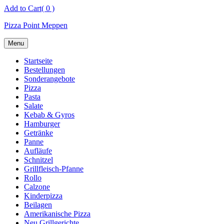
Skip
Add to Cart
( 0 )
to
Pizza Point Meppen
content
Menu
Startseite
Bestellungen
Sonderangebote
Pizza
Pasta
Salate
Kebab & Gyros
Hamburger
Getränke
Panne
Aufläufe
Schnitzel
Grillfleisch-Pfanne
Rollo
Calzone
Kinderpizza
Beilagen
Amerikanische Pizza
Neu Grillgerichte