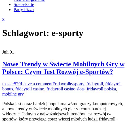
Speisekarte
Party Pizza
Close
x
Menu
Schlagwort:
e-sporty
Juli
01
Nowe Trendy w Świecie Mobilnych Gry w
Polsce: Czym Jest Rozwój e-Sportów?
master529
Leave a comment
Fridayroll
e-sporty
,
fridayroll
,
fridayroll
bonus
,
fridayroll casino
,
fridayroll casino slots
,
fridayroll polska
,
mobilne gry
Polska jest coraz bardziej popularna wśród graczy komputerowych,
a nowe trendy w świecie mobilnych gier są coraz bardziej
widoczne. Jednym z najważniejszych trendów jest rozwój e-
sportów, który przyciąga coraz więcej młodych ludzi. fridayroll.