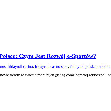
Polsce: Czym Jest Rozwój e-Sportów?
onus
,
fridayroll casino
,
fridayroll casino slots
,
fridayroll polska
,
mobilne
 nowe trendy w świecie mobilnych gier są coraz bardziej widoczne. Je