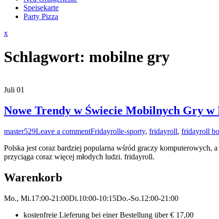
Speisekarte
Party Pizza
Close
x
Menu
Schlagwort:
mobilne gry
Juli
01
Nowe Trendy w Świecie Mobilnych Gry w 
master529
Leave a comment
Fridayroll
e-sporty
,
fridayroll
,
fridayroll b
Polska jest coraz bardziej popularna wśród graczy komputerowych, a
przyciąga coraz więcej młodych ludzi. fridayroll.
Warenkorb
Mo., Mi.
17:00-21:00
Di.
10:00-10:15
Do.-So.
12:00-21:00
kostenfreie Lieferung bei einer Bestellung über
€ 17,00