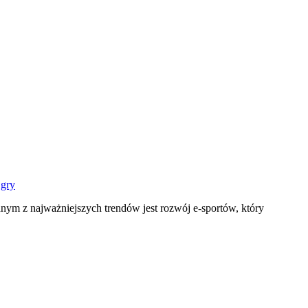
 gry
dnym z najważniejszych trendów jest rozwój e-sportów, który