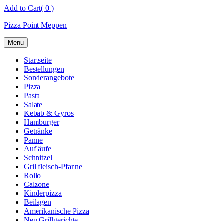
Skip
Add to Cart
( 0 )
to
Pizza Point Meppen
content
Menu
Startseite
Bestellungen
Sonderangebote
Pizza
Pasta
Salate
Kebab & Gyros
Hamburger
Getränke
Panne
Aufläufe
Schnitzel
Grillfleisch-Pfanne
Rollo
Calzone
Kinderpizza
Beilagen
Amerikanische Pizza
Neu Grillgerichte